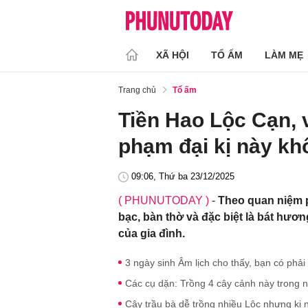
XÃ HỘI
TỔ ẤM
LÀM MẸ
Trang chủ
Tổ ấm
Tiền Hao Lộc Cạn,
phạm đại kị này k
09:06, Thứ ba 23/12/2025
( PHUNUTODAY )
-
Theo quan niệm p
bạc, bàn thờ và đặc biệt là bát hư
của gia đình.
3 ngày sinh Âm lịch cho thấy, bạn có phả
Các cụ dặn: Trồng 4 cây cảnh này trong 
Cây trầu bà dễ trồng nhiều Lộc nhưng kị n