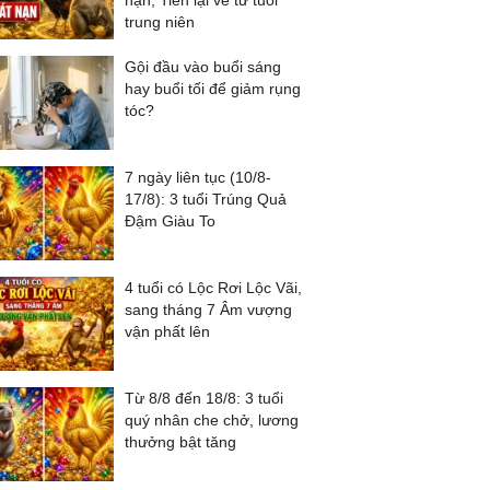
nạn, Tiền lại về từ tuổi
trung niên
Gội đầu vào buổi sáng
hay buổi tối để giảm rụng
tóc?
7 ngày liên tục (10/8-
17/8): 3 tuổi Trúng Quả
Đậm Giàu To
4 tuổi có Lộc Rơi Lộc Vãi,
sang tháng 7 Âm vượng
vận phất lên
Từ 8/8 đến 18/8: 3 tuổi
quý nhân che chở, lương
thưởng bật tăng