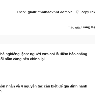
Theo:
giaitri.thoibaovhnt.com.vn
copy link
Tác giả:
Trang Hạ
nhà nghiêng lệch: người xưa coi là điềm báo chẳng
uối năm càng nên chỉnh lại
ôn nhân và 4 nguyên tắc cần biết để gia đình hạnh
n