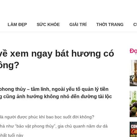
LÀM ĐẸP
SỨC KHỎE
GIẢI TRÍ
THỜI TRANG
C
Đọ
 về xem ngay bát hương có
hông?
hong thủy – tâm linh, ngoài yếu tố quản lý tiền
ơng cũng ảnh hưởng không nhỏ đến đường tài lộc
i là người được phúc khí bao bọc suốt đời không?
nhà như “bảo vật phong thủy”, gia chủ quanh năm dư dả
hất tuổi này