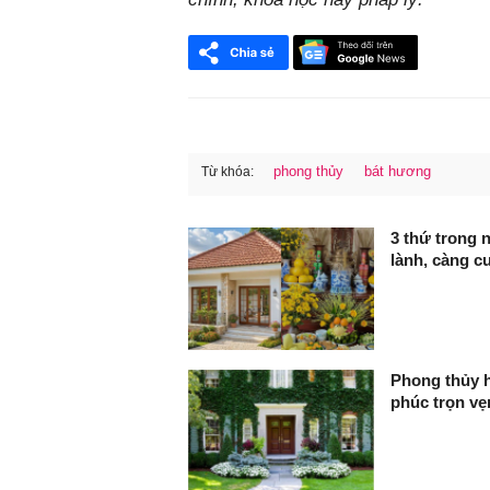
phong thủy
bát hương
Từ khóa:
FaceBook
3 thứ trong 
lành, càng c
Phong thủy h
phúc trọn vẹ