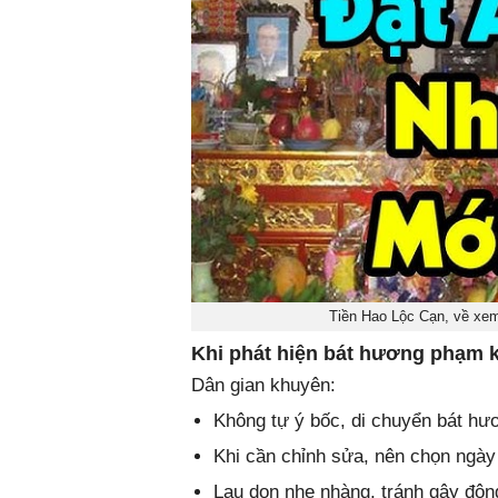
Tiền Hao Lộc Cạn, về xe
Khi phát hiện bát hương phạm k
Dân gian khuyên:
Không tự ý bốc, di chuyển bát hươ
Khi cần chỉnh sửa, nên chọn ngày 
Lau dọn nhẹ nhàng, tránh gây độ