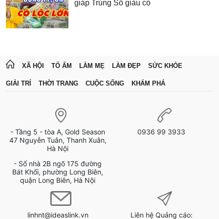
giáp Trúng Số giàu có
XÃ HỘI
TỔ ẤM
LÀM MẸ
LÀM ĐẸP
SỨC KHỎE
GIẢI TRÍ
THỜI TRANG
CUỘC SỐNG
KHÁM PHÁ
- Tầng 5 - tòa A, Gold Season
0936 99 3933
47 Nguyễn Tuân, Thanh Xuân,
Hà Nội
- Số nhà 2B ngõ 175 đường
Bát Khối, phường Long Biên,
quận Long Biên, Hà Nội
linhnt@ideaslink.vn
Liên hệ Quảng cáo: