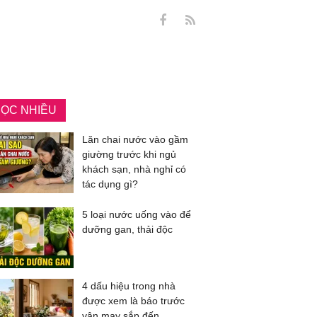
ỌC NHIỀU
Lăn chai nước vào gầm
giường trước khi ngủ
khách sạn, nhà nghỉ có
tác dụng gì?
5 loại nước uống vào để
dưỡng gan, thải độc
4 dấu hiệu trong nhà
được xem là báo trước
vận may sắp đến