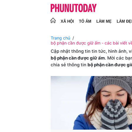
XÃ HỘI
TỔ ẤM
LÀM MẸ
LÀM ĐẸ
Trang chủ
bộ phận cần được giữ ấm - các bài viết v
Cập nhật thông tin tin tức, hình ảnh, 
bộ phận cần được giữ ấm
. Mời các bạ
chia sẻ thông tin
bộ phận cần được g