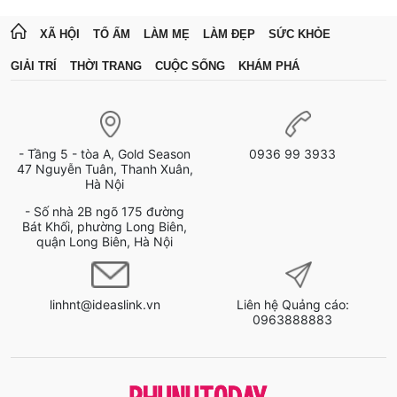
XÃ HỘI
TỔ ẤM
LÀM MẸ
LÀM ĐẸP
SỨC KHỎE
GIẢI TRÍ
THỜI TRANG
CUỘC SỐNG
KHÁM PHÁ
- Tầng 5 - tòa A, Gold Season
0936 99 3933
47 Nguyễn Tuân, Thanh Xuân,
Hà Nội
- Số nhà 2B ngõ 175 đường
Bát Khối, phường Long Biên,
quận Long Biên, Hà Nội
linhnt@ideaslink.vn
Liên hệ Quảng cáo:
0963888883