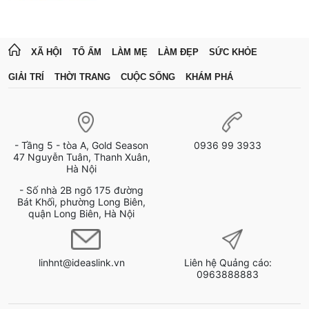
XÃ HỘI
TỔ ẤM
LÀM MẸ
LÀM ĐẸP
SỨC KHỎE
GIẢI TRÍ
THỜI TRANG
CUỘC SỐNG
KHÁM PHÁ
- Tầng 5 - tòa A, Gold Season
0936 99 3933
47 Nguyễn Tuân, Thanh Xuân,
Hà Nội
- Số nhà 2B ngõ 175 đường
Bát Khối, phường Long Biên,
quận Long Biên, Hà Nội
linhnt@ideaslink.vn
Liên hệ Quảng cáo:
0963888883