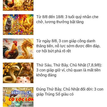
Từ 8/8 đến 18/8: 3 tuổi quý nhân che
chở, lương thưởng bật tăng
Từ ngày 8/8, 3 con giáp công danh
thăng tiến, nỗ lực sớm được đền đáp,
cơ hội bứt phá rõ rệt
Thứ Sáu, Thứ Bảy, Chủ Nhật (7,8,9/8):
3 con giáp giữ ví, chủ quan là mất tiền
không đáng
Đúng Thứ Bảy, Chủ Nhật đổi đời: 3 con
giáp Trúng Số giàu có