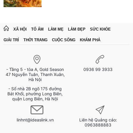
XÃ HỘI
TỔ ẤM
LÀM MẸ
LÀM ĐẸP
SỨC KHỎE
GIẢI TRÍ
THỜI TRANG
CUỘC SỐNG
KHÁM PHÁ
- Tầng 5 - tòa A, Gold Season
0936 99 3933
47 Nguyễn Tuân, Thanh Xuân,
Hà Nội
- Số nhà 2B ngõ 175 đường
Bát Khối, phường Long Biên,
quận Long Biên, Hà Nội
linhnt@ideaslink.vn
Liên hệ Quảng cáo:
0963888883