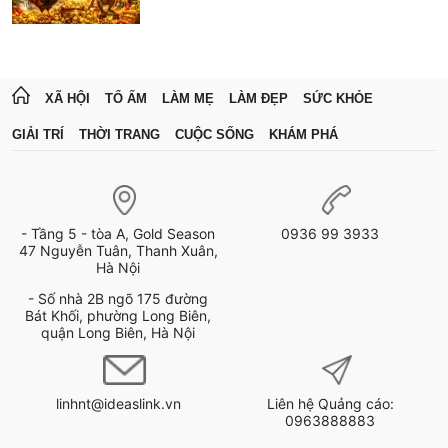
XÃ HỘI
TỔ ẤM
LÀM MẸ
LÀM ĐẸP
SỨC KHỎE
GIẢI TRÍ
THỜI TRANG
CUỘC SỐNG
KHÁM PHÁ
- Tầng 5 - tòa A, Gold Season
0936 99 3933
47 Nguyễn Tuân, Thanh Xuân,
Hà Nội
- Số nhà 2B ngõ 175 đường
Bát Khối, phường Long Biên,
quận Long Biên, Hà Nội
linhnt@ideaslink.vn
Liên hệ Quảng cáo:
0963888883