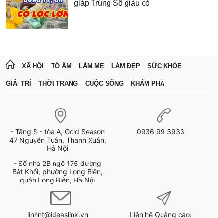
giáp Trúng Số giàu có
XÃ HỘI
TỔ ẤM
LÀM MẸ
LÀM ĐẸP
SỨC KHỎE
GIẢI TRÍ
THỜI TRANG
CUỘC SỐNG
KHÁM PHÁ
- Tầng 5 - tòa A, Gold Season
0936 99 3933
47 Nguyễn Tuân, Thanh Xuân,
Hà Nội
- Số nhà 2B ngõ 175 đường
Bát Khối, phường Long Biên,
quận Long Biên, Hà Nội
linhnt@ideaslink.vn
Liên hệ Quảng cáo: