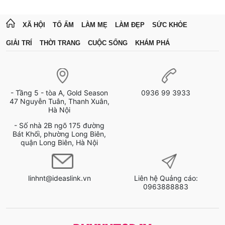
XÃ HỘI
TỔ ẤM
LÀM MẸ
LÀM ĐẸP
SỨC KHỎE
GIẢI TRÍ
THỜI TRANG
CUỘC SỐNG
KHÁM PHÁ
- Tầng 5 - tòa A, Gold Season
0936 99 3933
47 Nguyễn Tuân, Thanh Xuân,
Hà Nội
- Số nhà 2B ngõ 175 đường
Bát Khối, phường Long Biên,
quận Long Biên, Hà Nội
linhnt@ideaslink.vn
Liên hệ Quảng cáo:
0963888883