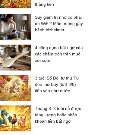
thẳng tiến
Suy giảm trí nhớ có phải
do WiFi? Mầm mống gây
bệnh Alzheimer
4 công dụng bất ngờ của
các chấm tròn trên muôi
xới cơm
3 tuổi Số Đỏ, từ thứ Tư
đến thứ Bảy (5/8-8/8)
tiền vào như nước
Tháng 8: 3 tuổi dễ được
tăng lương hoặc nhận
khoản tiền bất ngờ