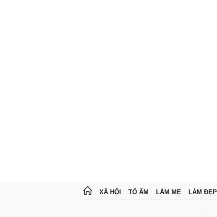
XÃ HỘI
TỔ ẤM
LÀM MẸ
LÀM ĐẸP