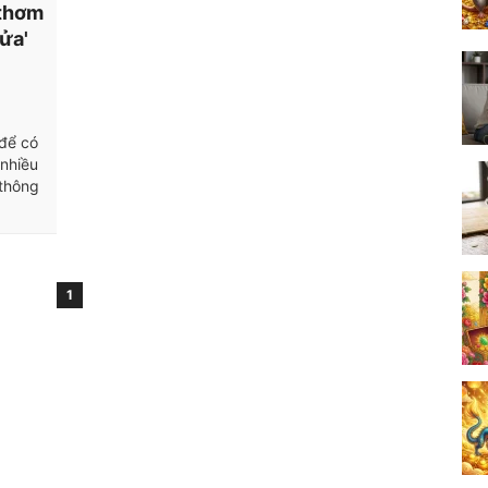
 thơm
ửa'
 để có
nhiều
 thông
1