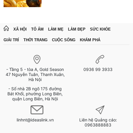
XÃ HỘI
TỔ ẤM
LÀM MẸ
LÀM ĐẸP
SỨC KHỎE
GIẢI TRÍ
THỜI TRANG
CUỘC SỐNG
KHÁM PHÁ
- Tầng 5 - tòa A, Gold Season
0936 99 3933
47 Nguyễn Tuân, Thanh Xuân,
Hà Nội
- Số nhà 2B ngõ 175 đường
Bát Khối, phường Long Biên,
quận Long Biên, Hà Nội
linhnt@ideaslink.vn
Liên hệ Quảng cáo:
0963888883