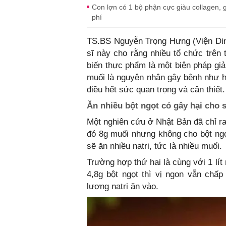
Con lợn có 1 bộ phận cực giàu collagen, 
phí
TS.BS Nguyễn Trọng Hưng (Viện Din
sĩ này cho rằng nhiều tổ chức trên 
biến thực phẩm là một biện pháp giả
muối là nguyên nhân gây bệnh như hu
điều hết sức quan trọng và cân thiết.
Ăn nhiều bột ngọt có gây hại cho
Một nghiên cứu ở Nhật Bản đã chỉ ra
đó 8g muối nhưng không cho bột ngọ
sẽ ăn nhiều natri, tức là nhiều muối.
Trường hợp thứ hai là cùng với 1 lí
4,8g bột ngọt thì vị ngon vẫn ch
lượng natri ăn vào.