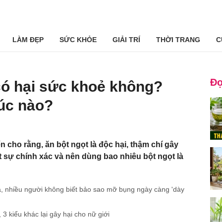
LÀM ĐẸP
SỨC KHỎE
GIẢI TRÍ
THỜI TRANG
C
Đọ
có hại sức khoẻ không?
úc nào?
ến cho rằng, ăn bột ngọt là độc hại, thậm chí gây
t sự chính xác và nên dùng bao nhiêu bột ngọt là
cá, nhiều người không biết bảo sao mỡ bụng ngày càng 'dày
3 kiểu khác lại gây hại cho nữ giới