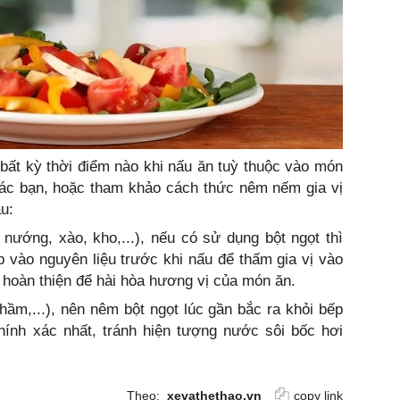
bất kỳ thời điểm nào khi nấu ăn tuỳ thuộc vào món
ác bạn, hoặc tham khảo cách thức nêm nếm gia vị
u:
nướng, xào, kho,...), nếu có sử dụng bột ngọt thì
p vào nguyên liệu trước khi nấu để thấm gia vị vào
 hoàn thiện để hài hòa hương vị của món ăn.
ầm,...), nên nêm bột ngọt lúc gần bắc ra khỏi bếp
hính xác nhất, tránh hiện tượng nước sôi bốc hơi
Theo:
xevathethao.vn
copy link