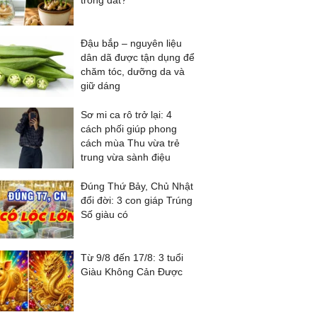
trong đất?
Đậu bắp – nguyên liệu
dân dã được tận dụng để
chăm tóc, dưỡng da và
giữ dáng
Sơ mi ca rô trở lại: 4
cách phối giúp phong
cách mùa Thu vừa trẻ
trung vừa sành điệu
Đúng Thứ Bảy, Chủ Nhật
đổi đời: 3 con giáp Trúng
Số giàu có
Từ 9/8 đến 17/8: 3 tuổi
Giàu Không Cản Được