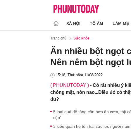
XÃ HỘI
TỔ ẤM
LÀM MẸ
Trang chủ
Sức khỏe
Ăn nhiều bột ngọt 
Nên nêm bột ngọt l
15:18, Thứ năm 11/08/2022
( PHUNUTODAY )
-
Có rất nhiều ý ki
chóng mặt, nôn nao...Điều đó có thậ
đủ?
5 loại quả dễ tăng cân hơn ăn cơm, thịt 
cộp'
3 kiểu quan hệ tổn hại sức lực người nam, 