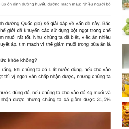
giúp ổn định đường huyết, dưỡng mạch máu: Nhiều người bỏ
h dưỡng Quốc gia) sẽ giải đáp về vấn đề này. Bác
thế giới đã khuyến cáo sử dụng bột ngọt trong chế
m muối rất tốt. Như chúng ta đã biết, việc ăn nhiều
yết áp, tim mạch vì thế giảm muối trong bữa ăn là
 sức khỏe không?
 rằng, khi chúng ta có 1 lít nước dùng, nếu cho vào
t thì vị ngon vẫn chấp nhận được, nhưng chúng ta
t nước dùng đó, nếu chúng ta cho vào đó 4g muối và
ấp nhận được nhưng chúng ta đã giảm được 31,5%