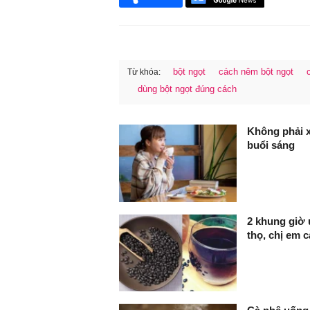
bột ngọt
cách nêm bột ngọt
Từ khóa:
dùng bột ngọt đúng cách
FaceBook
Không phải x
buổi sáng
2 khung giờ 
thọ, chị em 