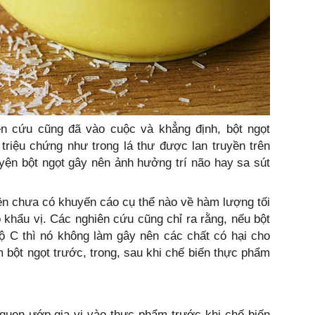
n cứu cũng đã vào cuộc và khẳng định, bột ngọt
triệu chứng như trong lá thư được lan truyền trên
ện bột ngọt gây nên ảnh hưởng trí não hay sa sút
ện chưa có khuyến cáo cụ thể nào về hàm lượng tối
o khẩu vị. Các nghiên cứu cũng chỉ ra rằng, nếu bột
ộ C thì nó không làm gây nên các chất có hại cho
bột ngọt trước, trong, sau khi chế biến thực phẩm
en ướp gia vị vào thực phẩm trước khi chế biến