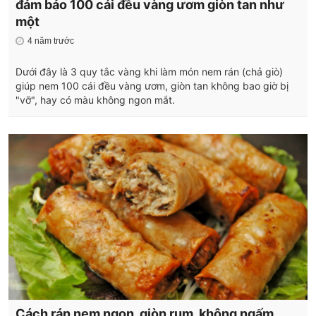
đảm bảo 100 cái đều vàng ươm giòn tan như
một
4 năm trước
Dưới đây là 3 quy tắc vàng khi làm món nem rán (chả giò)
giúp nem 100 cái đều vàng ươm, giòn tan không bao giờ bị
"vỡ", hay có màu không ngon mắt.
Cách rán nem ngon, giòn rụm, không ngấm