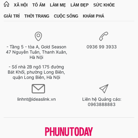
XÃ HỘI
TỔ ẤM
LÀM MẸ
LÀM ĐẸP
SỨC KHỎE
GIẢI TRÍ
THỜI TRANG
CUỘC SỐNG
KHÁM PHÁ
- Tầng 5 - tòa A, Gold Season
0936 99 3933
47 Nguyễn Tuân, Thanh Xuân,
Hà Nội
- Số nhà 2B ngõ 175 đường
Bát Khối, phường Long Biên,
quận Long Biên, Hà Nội
linhnt@ideaslink.vn
Liên hệ Quảng cáo:
0963888883