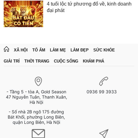
4 tuổi lộc tứ phương đổ về, kinh doanh
đại phát
XÃ HỘI
TỔ ẤM
LÀM MẸ
LÀM ĐẸP
SỨC KHỎE
GIẢI TRÍ
THỜI TRANG
CUỘC SỐNG
KHÁM PHÁ
- Tầng 5 - tòa A, Gold Season
0936 99 3933
47 Nguyễn Tuân, Thanh Xuân,
Hà Nội
- Số nhà 2B ngõ 175 đường
Bát Khối, phường Long Biên,
quận Long Biên, Hà Nội