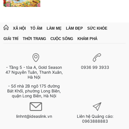
XÃ HỘI
TỔ ẤM
LÀM MẸ
LÀM ĐẸP
SỨC KHỎE
GIẢI TRÍ
THỜI TRANG
CUỘC SỐNG
KHÁM PHÁ
- Tầng 5 - tòa A, Gold Season
0936 99 3933
47 Nguyễn Tuân, Thanh Xuân,
Hà Nội
- Số nhà 2B ngõ 175 đường
Bát Khối, phường Long Biên,
quận Long Biên, Hà Nội
linhnt@ideaslink.vn
Liên hệ Quảng cáo:
0963888883