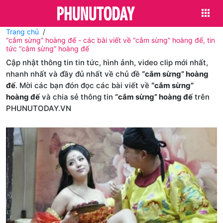
Trang chủ
“cắm sừng” hoàng đế - các bài viết về “cắm sừng” hoàng đế, tin
tức “cắm sừng” hoàng đế
Cập nhật thông tin tin tức, hình ảnh, video clip mới nhất,
nhanh nhất và đầy đủ nhất về chủ đề
“cắm sừng” hoàng
đế
. Mời các bạn đón đọc các bài viết về
“cắm sừng”
hoàng đế
và chia sẻ thông tin
“cắm sừng” hoàng đế
trên
PHUNUTODAY.VN