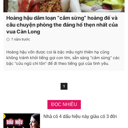
Hoàng hậu dâm loạn “cắm sừng” hoàng đế và
câu chuyện phòng the đáng hổ thẹn nhất của
vua Càn Long
7 năm trước
Hoàng hậu vốn được coi là bậc mẫu nghi thiên hạ cũng
không tránh khỏi tiếng gọi con tim, sẵn sàng “cắm sừng” các
bậc “cửu ngũ chí tôn” để đi theo tiếng gọi của tình yêu.
1
ĐỌC NHIỀU
Nhà có 4 dấu hiệu này giàu có 3 đời