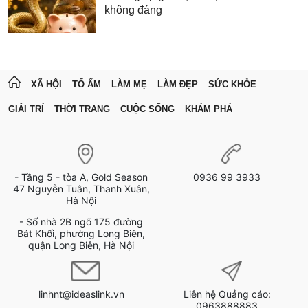
không đáng
XÃ HỘI
TỔ ẤM
LÀM MẸ
LÀM ĐẸP
SỨC KHỎE
GIẢI TRÍ
THỜI TRANG
CUỘC SỐNG
KHÁM PHÁ
- Tầng 5 - tòa A, Gold Season
0936 99 3933
47 Nguyễn Tuân, Thanh Xuân,
Hà Nội
- Số nhà 2B ngõ 175 đường
Bát Khối, phường Long Biên,
quận Long Biên, Hà Nội
linhnt@ideaslink.vn
Liên hệ Quảng cáo:
0963888883