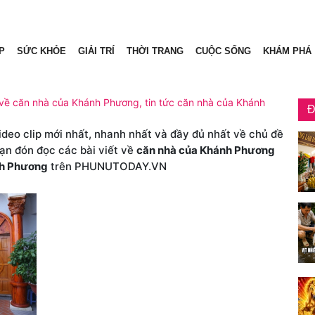
P
SỨC KHỎE
GIẢI TRÍ
THỜI TRANG
CUỘC SỐNG
KHÁM PHÁ
 về căn nhà của Khánh Phương, tin tức căn nhà của Khánh
Đ
video clip mới nhất, nhanh nhất và đầy đủ nhất về chủ đề
bạn đón đọc các bài viết về
căn nhà của Khánh Phương
nh Phương
trên PHUNUTODAY.VN