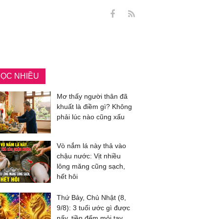
ỌC NHIỀU
Mơ thấy người thân đã
khuất là điềm gì? Không
phải lúc nào cũng xấu
Vò nắm lá này thả vào
chậu nước: Vịt nhiều
lông măng cũng sạch,
hết hôi
Thứ Bảy, Chủ Nhật (8,
9/8): 3 tuổi ước gì được
nấy, tiền đếm mỏi tay