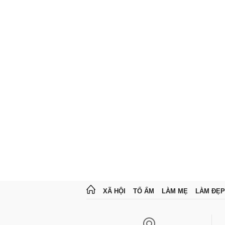
XÃ HỘI
TỔ ẤM
LÀM MẸ
LÀM ĐẸP