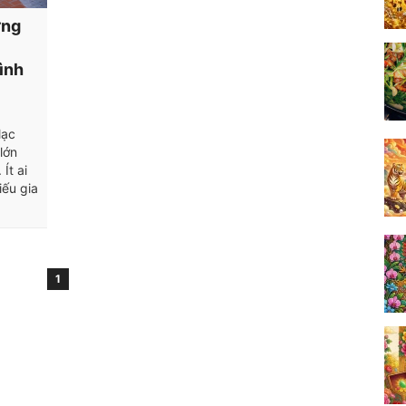
ừng
tình
lạc
lớn
Ít ai
iếu gia
1