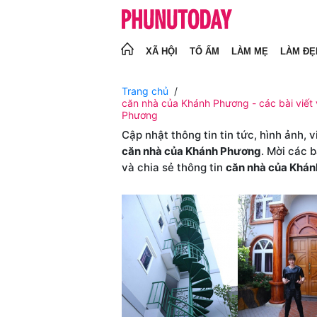
XÃ HỘI
TỔ ẤM
LÀM MẸ
LÀM ĐẸ
Trang chủ
căn nhà của Khánh Phương - các bài viết
Phương
Cập nhật thông tin tin tức, hình ảnh, 
căn nhà của Khánh Phương
. Mời các 
và chia sẻ thông tin
căn nhà của Khá