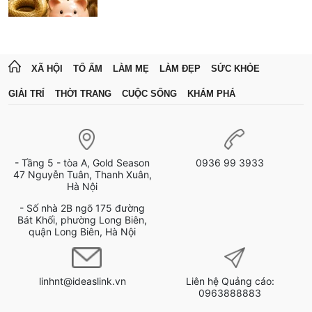
XÃ HỘI
TỔ ẤM
LÀM MẸ
LÀM ĐẸP
SỨC KHỎE
GIẢI TRÍ
THỜI TRANG
CUỘC SỐNG
KHÁM PHÁ
- Tầng 5 - tòa A, Gold Season
0936 99 3933
47 Nguyễn Tuân, Thanh Xuân,
Hà Nội
- Số nhà 2B ngõ 175 đường
Bát Khối, phường Long Biên,
quận Long Biên, Hà Nội
linhnt@ideaslink.vn
Liên hệ Quảng cáo:
0963888883