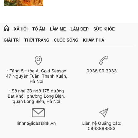
XÃ HỘI
TỔ ẤM
LÀM MẸ
LÀM ĐẸP
SỨC KHỎE
GIẢI TRÍ
THỜI TRANG
CUỘC SỐNG
KHÁM PHÁ
- Tầng 5 - tòa A, Gold Season
0936 99 3933
47 Nguyễn Tuân, Thanh Xuân,
Hà Nội
- Số nhà 2B ngõ 175 đường
Bát Khối, phường Long Biên,
quận Long Biên, Hà Nội
linhnt@ideaslink.vn
Liên hệ Quảng cáo:
0963888883