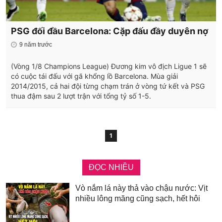
PSG đối đầu Barcelona: Cặp đấu đầy duyên nợ
9 năm trước
(Vòng 1/8 Champions League) Đương kim vô địch Ligue 1 sẽ
có cuộc tái đấu với gã khổng lồ Barcelona. Mùa giải
2014/2015, cả hai đội từng chạm trán ở vòng tứ kết và PSG
thua đậm sau 2 lượt trận với tổng tỷ số 1-5.
1
ĐỌC NHIỀU
Vò nắm lá này thả vào chậu nước: Vịt
nhiều lông măng cũng sạch, hết hôi