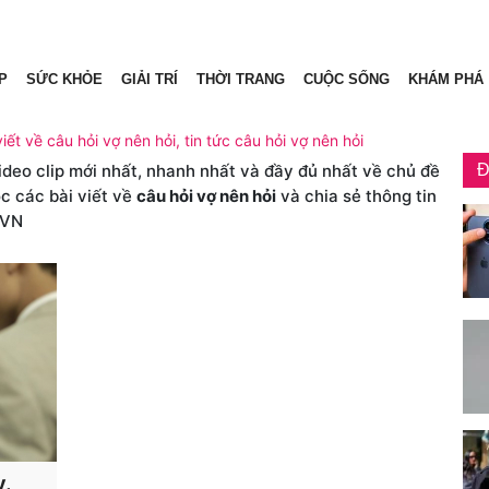
P
SỨC KHỎE
GIẢI TRÍ
THỜI TRANG
CUỘC SỐNG
KHÁM PHÁ
iết về câu hỏi vợ nên hỏi, tin tức câu hỏi vợ nên hỏi
video clip mới nhất, nhanh nhất và đầy đủ nhất về chủ đề
Đ
c các bài viết về
câu hỏi vợ nên hỏi
và chia sẻ thông tin
.VN
y,