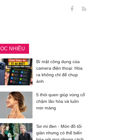
ỌC NHIỀU
Bí mật công dụng của
camera điện thoại: Hóa
ra không chỉ để chụp
ảnh
5 thói quen giúp vùng cổ
chậm lão hóa và luôn
mịn màng
Sơ mi đen - Món đồ tối
giản nhưng có thể biến
hóa với mọi phong cách