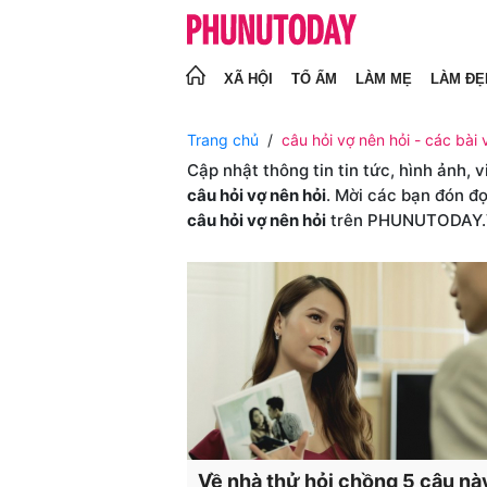
XÃ HỘI
TỔ ẤM
LÀM MẸ
LÀM ĐẸ
Trang chủ
câu hỏi vợ nên hỏi - các bài v
Cập nhật thông tin tin tức, hình ảnh, 
câu hỏi vợ nên hỏi
. Mời các bạn đón đọ
câu hỏi vợ nên hỏi
trên PHUNUTODAY
Về nhà thử hỏi chồng 5 câu nà