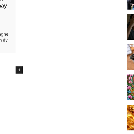
hay
 nghe
nh ấy
1