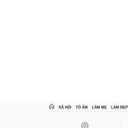
XÃ HỘI
TỔ ẤM
LÀM MẸ
LÀM ĐẸP