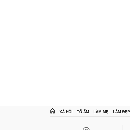
XÃ HỘI
TỔ ẤM
LÀM MẸ
LÀM ĐẸP