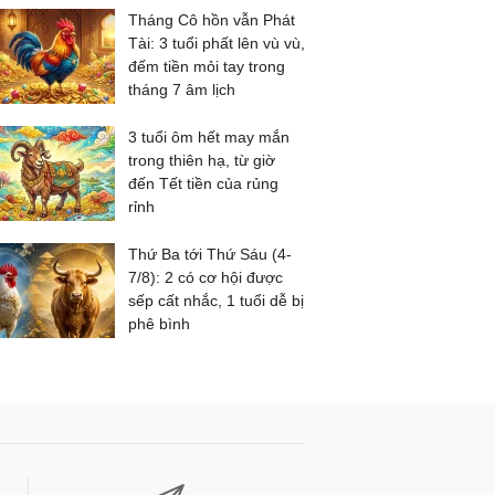
Tháng Cô hồn vẫn Phát
Tài: 3 tuổi phất lên vù vù,
đếm tiền mỏi tay trong
tháng 7 âm lịch
3 tuổi ôm hết may mắn
trong thiên hạ, từ giờ
đến Tết tiền của rủng
rỉnh
Thứ Ba tới Thứ Sáu (4-
7/8): 2 có cơ hội được
sếp cất nhắc, 1 tuổi dễ bị
phê bình