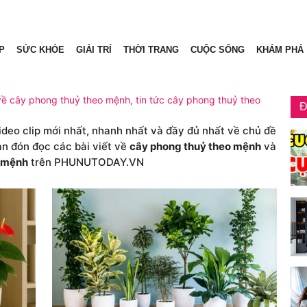
P
SỨC KHỎE
GIẢI TRÍ
THỜI TRANG
CUỘC SỐNG
KHÁM PHÁ
về cây phong thuỷ theo mệnh, tin tức cây phong thuỷ theo
Đ
video clip mới nhất, nhanh nhất và đầy đủ nhất về chủ đề
ạn đón đọc các bài viết về
cây phong thuỷ theo mệnh
và
o mệnh
trên PHUNUTODAY.VN