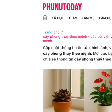
XÃ HỘI
TỔ ẤM
LÀM MẸ
LÀM ĐẸ
Trang chủ
cây phong thuỷ theo mệnh - các bài viết 
mệnh
Cập nhật thông tin tin tức, hình ảnh, 
cây phong thuỷ theo mệnh
. Mời các b
chia sẻ thông tin
cây phong thuỷ the