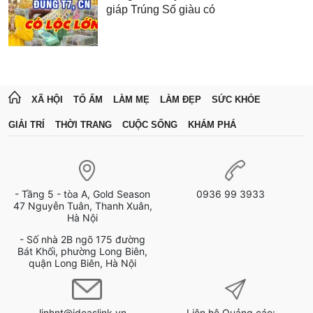
giáp Trúng Số giàu có
XÃ HỘI
TỔ ẤM
LÀM MẸ
LÀM ĐẸP
SỨC KHỎE
GIẢI TRÍ
THỜI TRANG
CUỘC SỐNG
KHÁM PHÁ
- Tầng 5 - tòa A, Gold Season
0936 99 3933
47 Nguyễn Tuân, Thanh Xuân,
Hà Nội
- Số nhà 2B ngõ 175 đường
Bát Khối, phường Long Biên,
quận Long Biên, Hà Nội
linhnt@ideaslink.vn
Liên hệ Quảng cáo: