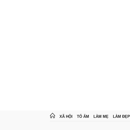
XÃ HỘI
TỔ ẤM
LÀM MẸ
LÀM ĐẸP