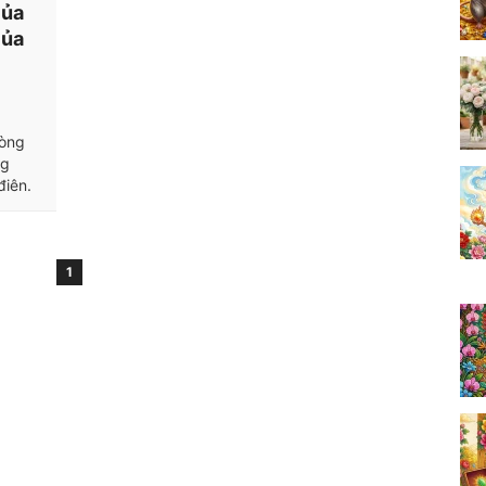
của
của
lòng
ng
điên.
1