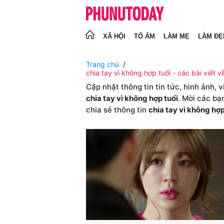
XÃ HỘI
TỔ ẤM
LÀM MẸ
LÀM ĐẸ
Trang chủ
chia tay vì không hợp tuổi - các bài viết v
Cập nhật thông tin tin tức, hình ảnh, 
chia tay vì không hợp tuổi
. Mời các bạ
chia sẻ thông tin
chia tay vì không hợp