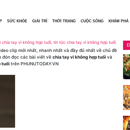
P
SỨC KHỎE
GIẢI TRÍ
THỜI TRANG
CUỘC SỐNG
KHÁM PHÁ
ề chia tay vì không hợp tuổi, tin tức chia tay vì không hợp tuổi
Đ
video clip mới nhất, nhanh nhất và đầy đủ nhất về chủ đề
n đón đọc các bài viết về
chia tay vì không hợp tuổi
và
 tuổi
trên PHUNUTODAY.VN