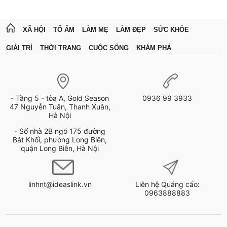
XÃ HỘI
TỔ ẤM
LÀM MẸ
LÀM ĐẸP
SỨC KHỎE
GIẢI TRÍ
THỜI TRANG
CUỘC SỐNG
KHÁM PHÁ
- Tầng 5 - tòa A, Gold Season
0936 99 3933
47 Nguyễn Tuân, Thanh Xuân,
Hà Nội
- Số nhà 2B ngõ 175 đường
Bát Khối, phường Long Biên,
quận Long Biên, Hà Nội
linhnt@ideaslink.vn
Liên hệ Quảng cáo:
0963888883