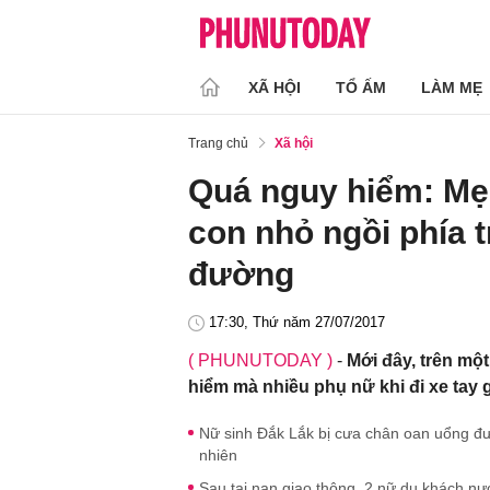
XÃ HỘI
TỔ ẤM
LÀM MẸ
Trang chủ
Xã hội
Quá nguy hiểm: Mẹ 
con nhỏ ngồi phía t
đường
17:30, Thứ năm 27/07/2017
( PHUNUTODAY )
-
Mới đây, trên mộ
hiểm mà nhiều phụ nữ khi đi xe tay 
Nữ sinh Đắk Lắk bị cưa chân oan uổng đưa
nhiên
Sau tai nạn giao thông, 2 nữ du khách nư