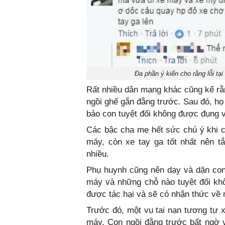
Đa phần ý kiến cho rằng lỗi tạ
Rất nhiều dân mạng khác cũng kể rằn
ngồi ghế gắn đằng trước. Sau đó, họ 
bảo con tuyệt đối không được đụng 
Các bậc cha mẹ hết sức chú ý khi c
máy, còn xe tay ga tốt nhất nên t
nhiều.
Phụ huynh cũng nên dạy và dặn con
máy và những chỗ nào tuyệt đối kh
được tác hại và sẽ có nhận thức về 
Trước đó, một vụ tai nạn tương tự 
máy. Con ngồi đằng trước bất ngờ v