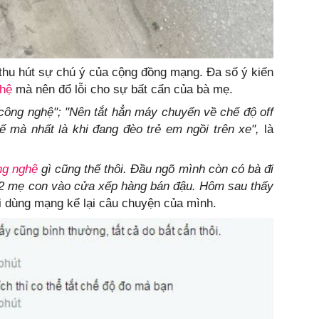
ã thu hút sự chú ý của cộng đồng mạng. Đa số ý kiến
hệ
mà nên đổ lỗi cho sự bất cẩn của bà mẹ.
i công nghệ"; "Nên tắt hẳn máy chuyển về chế độ off
 mà nhất là khi đang đèo trẻ em ngồi trên xe",
là
ng nghệ
gì cũng thế thôi. Đầu ngõ mình còn có bà đi
ả 2 mẹ con vào cửa xếp hàng bán đậu. Hôm sau thấy
 dùng mạng kể lại câu chuyện của mình.