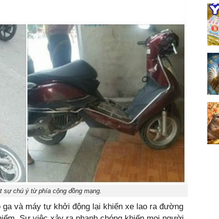
út sự chú ý từ phía cộng đồng mạng.
 ga và máy tự khởi động lại khiến xe lao ra đường
hiểm. Sự việc xảy ra nhanh chóng khiến mọi người