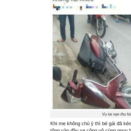
Vụ tai nạn thu h
Khi mẹ không chú ý thì bé gái đã kéo
tông vào đầu xe công vô cùng nguy 