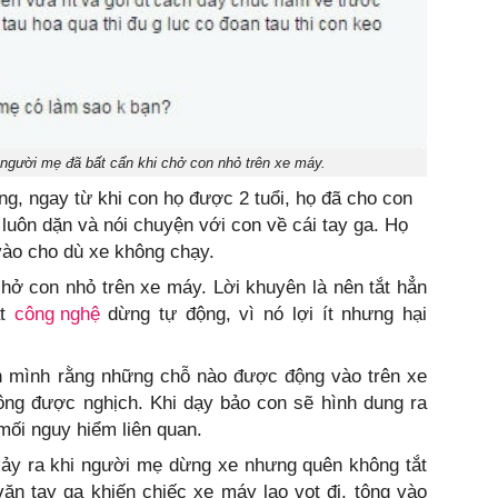
i người mẹ đã bất cẩn khi chở con nhỏ trên xe máy.
g, ngay từ khi con họ được 2 tuổi, họ đã cho con
luôn dặn và nói chuyện với con về cái tay ga. Họ
vào cho dù xe không chạy.
hở con nhỏ trên xe máy. Lời khuyên là nên tắt hẳn
ắt
công nghệ
dừng tự động, vì nó lợi ít nhưng hại
 mình rằng những chỗ nào được động vào trên xe
ông được nghịch. Khi dạy bảo con sẽ hình dung ra
mối nguy hiểm liên quan.
xảy ra khi người mẹ dừng xe nhưng quên không tắt
ặn tay ga khiến chiếc xe máy lao vọt đi, tông vào