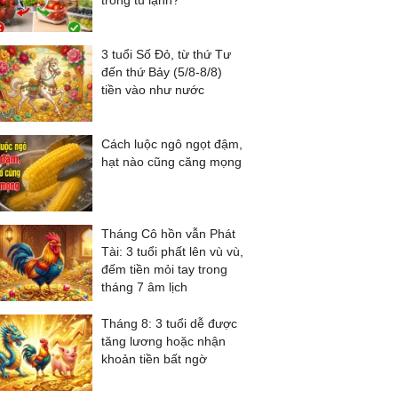
trong tủ lạnh?
3 tuổi Số Đỏ, từ thứ Tư
đến thứ Bảy (5/8-8/8)
tiền vào như nước
Cách luộc ngô ngọt đậm,
hạt nào cũng căng mọng
Tháng Cô hồn vẫn Phát
Tài: 3 tuổi phất lên vù vù,
đếm tiền mỏi tay trong
tháng 7 âm lịch
Tháng 8: 3 tuổi dễ được
tăng lương hoặc nhận
khoản tiền bất ngờ