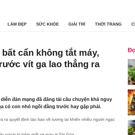
LÀM ĐẸP
SỨC KHỎE
GIẢI TRÍ
THỜI TRANG
C
Đọ
bất cẩn không tắt máy,
rước vít ga lao thẳng ra
t diễn đàn mạng đã đăng tải câu chuyện khá nguy
ga có con nhỏ ngồi đằng trước hay gặp phải.
 ra quyết định táo bạo về tương lai khiến nhiều người ngạc
ớc ngoài bị trộm mất xe máy ở Sài Gòn