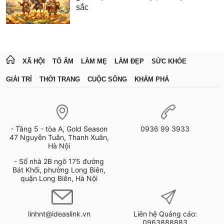
sắc
XÃ HỘI
TỔ ẤM
LÀM MẸ
LÀM ĐẸP
SỨC KHỎE
GIẢI TRÍ
THỜI TRANG
CUỘC SỐNG
KHÁM PHÁ
- Tầng 5 - tòa A, Gold Season
0936 99 3933
47 Nguyễn Tuân, Thanh Xuân,
Hà Nội
- Số nhà 2B ngõ 175 đường
Bát Khối, phường Long Biên,
quận Long Biên, Hà Nội
linhnt@ideaslink.vn
Liên hệ Quảng cáo:
0963888883