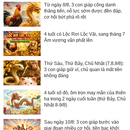
Từ ngày 8/8, 3 con giáp công danh
thăng tiến, nỗ lực sớm được đền đáp,
cơ hội bứt phá rõ rệt
4 tuổi có Lộc Rơi Lộc Vãi, sang tháng 7
Âm vượng vận phất lên
Thứ Sáu, Thứ Bảy, Chủ Nhật (7,8,9/8):
3 con giáp giữ ví, chủ quan là mất tiền
không đáng
4 tuổi số đỏ, ôm trọn may mắn của thiên
hạ trong 2 ngày cuối tuần (thứ Bảy, Chủ
Nhật 8-9/8)
Sau ngày 10/8: 3 con giáp bước vào
giai đoạn nhiều cơ hội, tiền bạc khởi