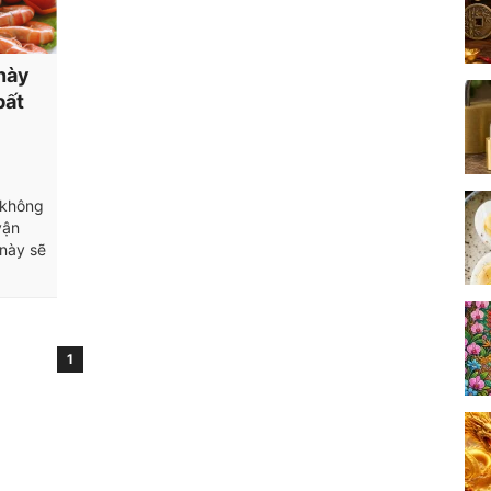
này
bất
 không
vận
 này sẽ
1