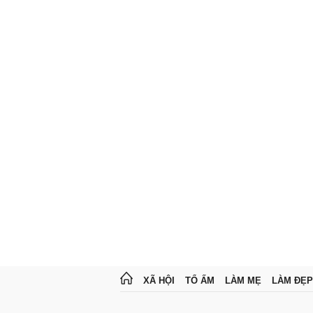
XÃ HỘI
TỔ ẤM
LÀM MẸ
LÀM ĐẸP