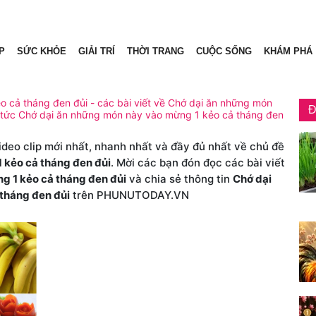
P
SỨC KHỎE
GIẢI TRÍ
THỜI TRANG
CUỘC SỐNG
KHÁM PHÁ
̉o cả tháng đen đủi - các bài viết về Chớ dại ăn những món
Đ
n tức Chớ dại ăn những món này vào mừng 1 kẻo cả tháng đen
video clip mới nhất, nhanh nhất và đầy đủ nhất về chủ đề
 kẻo cả tháng đen đủi
. Mời các bạn đón đọc các bài viết
g 1 kẻo cả tháng đen đủi
và chia sẻ thông tin
Chớ dại
 tháng đen đủi
trên PHUNUTODAY.VN