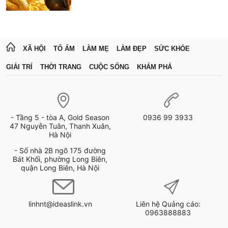
XÃ HỘI
TỔ ẤM
LÀM MẸ
LÀM ĐẸP
SỨC KHỎE
GIẢI TRÍ
THỜI TRANG
CUỘC SỐNG
KHÁM PHÁ
- Tầng 5 - tòa A, Gold Season
0936 99 3933
47 Nguyễn Tuân, Thanh Xuân,
Hà Nội
- Số nhà 2B ngõ 175 đường
Bát Khối, phường Long Biên,
quận Long Biên, Hà Nội
linhnt@ideaslink.vn
Liên hệ Quảng cáo:
0963888883