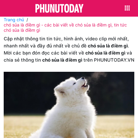
Trang chủ
chó sủa là điềm gì - các bài viết về chó sủa là điềm gì, tin tức
chó sủa là điềm gì
Cập nhật thông tin tin tức, hình ảnh, video clip mới nhất,
nhanh nhất và đầy đủ nhất về chủ đề
chó sủa là điềm gì
.
Mời các bạn đón đọc các bài viết về
chó sủa là điềm gì
và
chia sẻ thông tin
chó sủa là điềm gì
trên PHUNUTODAY.VN