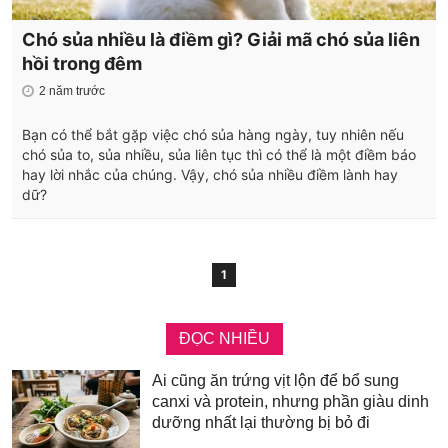
Chó sủa nhiều là điềm gì? Giải mã chó sủa liên
hồi trong đêm
2 năm trước
Bạn có thể bắt gặp việc chó sủa hàng ngày, tuy nhiên nếu
chó sủa to, sủa nhiều, sủa liên tục thì có thể là một điềm báo
hay lời nhắc của chúng. Vậy, chó sủa nhiều điềm lành hay
dữ?
1
ĐỌC NHIỀU
Ai cũng ăn trứng vịt lộn để bổ sung
canxi và protein, nhưng phần giàu dinh
dưỡng nhất lại thường bị bỏ đi