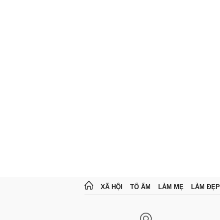
XÃ HỘI
TỔ ẤM
LÀM MẸ
LÀM ĐẸP