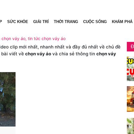
P
SỨC KHỎE
GIẢI TRÍ
THỜI TRANG
CUỘC SỐNG
KHÁM PHÁ
ề chọn váy áo, tin tức chọn váy áo
video clip mới nhất, nhanh nhất và đầy đủ nhất về chủ đề
Đ
 bài viết về
chọn váy áo
và chia sẻ thông tin
chọn váy