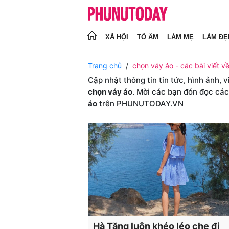
XÃ HỘI
TỔ ẤM
LÀM MẸ
LÀM ĐẸ
Trang chủ
chọn váy áo - các bài viết v
Cập nhật thông tin tin tức, hình ảnh, 
chọn váy áo
. Mời các bạn đón đọc các
áo
trên PHUNUTODAY.VN
Hà Tăng luôn khéo léo che đi