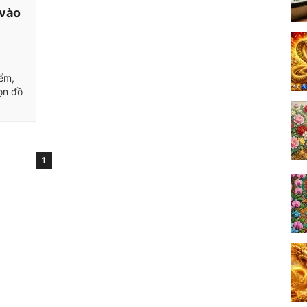
 vào
ểm,
ọn đồ
1