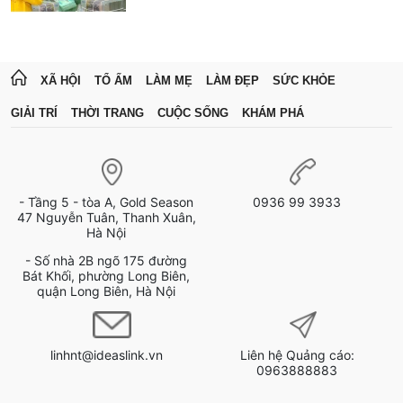
XÃ HỘI
TỔ ẤM
LÀM MẸ
LÀM ĐẸP
SỨC KHỎE
GIẢI TRÍ
THỜI TRANG
CUỘC SỐNG
KHÁM PHÁ
- Tầng 5 - tòa A, Gold Season
0936 99 3933
47 Nguyễn Tuân, Thanh Xuân,
Hà Nội
- Số nhà 2B ngõ 175 đường
Bát Khối, phường Long Biên,
quận Long Biên, Hà Nội
linhnt@ideaslink.vn
Liên hệ Quảng cáo:
0963888883