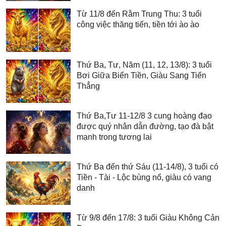
Từ 11/8 đến Rằm Trung Thu: 3 tuổi
công việc thăng tiến, tiền tới ào ào
Thứ Ba, Tư, Năm (11, 12, 13/8): 3 tuổi
Bơi Giữa Biển Tiền, Giàu Sang Tiến
Thẳng
Thứ Ba,Tư 11-12/8 3 cung hoàng đạo
được quý nhân dẫn đường, tạo đà bật
mạnh trong tương lai
Thứ Ba đến thứ Sáu (11-14/8), 3 tuổi có
Tiền - Tài - Lộc bùng nổ, giàu có vang
danh
Từ 9/8 đến 17/8: 3 tuổi Giàu Không Cản