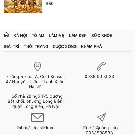
sắc
XÃ HỘI
TỔ ẤM
LÀM MẸ
LÀM ĐẸP
SỨC KHỎE
GIẢI TRÍ
THỜI TRANG
CUỘC SỐNG
KHÁM PHÁ
- Tầng 5 - tòa A, Gold Season
0936 99 3933
47 Nguyễn Tuân, Thanh Xuân,
Hà Nội
- Số nhà 2B ngõ 175 đường
Bát Khối, phường Long Biên,
quận Long Biên, Hà Nội
linhnt@ideaslink.vn
Liên hệ Quảng cáo:
0963888883