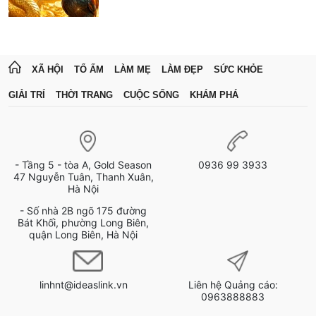
XÃ HỘI
TỔ ẤM
LÀM MẸ
LÀM ĐẸP
SỨC KHỎE
GIẢI TRÍ
THỜI TRANG
CUỘC SỐNG
KHÁM PHÁ
- Tầng 5 - tòa A, Gold Season
0936 99 3933
47 Nguyễn Tuân, Thanh Xuân,
Hà Nội
- Số nhà 2B ngõ 175 đường
Bát Khối, phường Long Biên,
quận Long Biên, Hà Nội
linhnt@ideaslink.vn
Liên hệ Quảng cáo:
0963888883