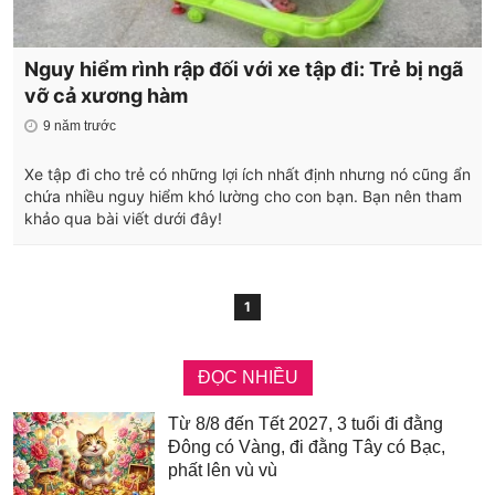
Nguy hiểm rình rập đối với xe tập đi: Trẻ bị ngã
vỡ cả xương hàm
9 năm trước
Xe tập đi cho trẻ có những lợi ích nhất định nhưng nó cũng ẩn
chứa nhiều nguy hiểm khó lường cho con bạn. Bạn nên tham
khảo qua bài viết dưới đây!
1
ĐỌC NHIỀU
Từ 8/8 đến Tết 2027, 3 tuổi đi đằng
Đông có Vàng, đi đằng Tây có Bạc,
phất lên vù vù