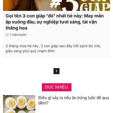
Gọi tên 3 con giáp "đỏ" nhất hè này: May mắn
ập xuống đầu, sự nghiệp tươi sáng, tài vận
thăng hoa
7 năm trước
3 tháng mùa hè này, 3 con giáp sau đây hốt sạch lộc trời,
giàu sang phú quý chạm đỉnh.
1
ĐỌC NHIỀU
Điều gì xảy ra nếu ăn trứng luộc để qua
đêm?