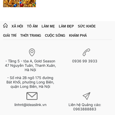
XÃ HỘI
TỔ ẤM
LÀM MẸ
LÀM ĐẸP
SỨC KHỎE
GIẢI TRÍ
THỜI TRANG
CUỘC SỐNG
KHÁM PHÁ
- Tầng 5 - tòa A, Gold Season
0936 99 3933
47 Nguyễn Tuân, Thanh Xuân,
Hà Nội
- Số nhà 2B ngõ 175 đường
Bát Khối, phường Long Biên,
quận Long Biên, Hà Nội
linhnt@ideaslink.vn
Liên hệ Quảng cáo:
0963888883