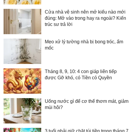
Cửa nhà vệ sinh nên mở kiểu nào mới
đúng: Mở vào trong hay ra ngoài? Kiến
trúc sư trả lời
Mẹo xử lý tường nhà bị bong tróc, ẩm
mốc
Tháng 8, 9, 10: 4 con giáp liên tiếp
được Gỡ khó, có Tiền có Quyền
Uống nước gì để cơ thể thơm mát, giảm
mùi hôi?
3 tuổi phải giữ chặt túi tiền trong tháng 7