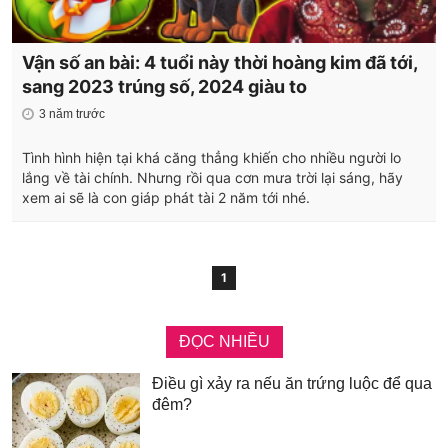
Vận số an bài: 4 tuổi này thời hoàng kim đã tới,
sang 2023 trúng số, 2024 giàu to
3 năm trước
Tình hình hiện tại khá căng thẳng khiến cho nhiều người lo
lắng về tài chính. Nhưng rồi qua cơn mưa trời lại sáng, hãy
xem ai sẽ là con giáp phát tài 2 năm tới nhé.
1
ĐỌC NHIỀU
Điều gì xảy ra nếu ăn trứng luộc để qua
đêm?