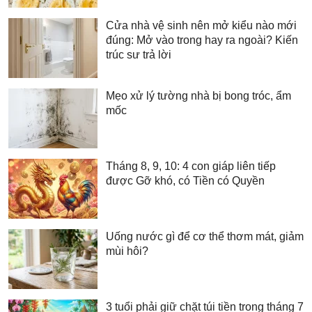
Cửa nhà vệ sinh nên mở kiểu nào mới
đúng: Mở vào trong hay ra ngoài? Kiến
trúc sư trả lời
Mẹo xử lý tường nhà bị bong tróc, ẩm
mốc
Tháng 8, 9, 10: 4 con giáp liên tiếp
được Gỡ khó, có Tiền có Quyền
Uống nước gì để cơ thể thơm mát, giảm
mùi hôi?
3 tuổi phải giữ chặt túi tiền trong tháng 7