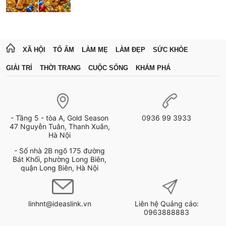
XÃ HỘI
TỔ ẤM
LÀM MẸ
LÀM ĐẸP
SỨC KHỎE
GIẢI TRÍ
THỜI TRANG
CUỘC SỐNG
KHÁM PHÁ
- Tầng 5 - tòa A, Gold Season
0936 99 3933
47 Nguyễn Tuân, Thanh Xuân,
Hà Nội
- Số nhà 2B ngõ 175 đường
Bát Khối, phường Long Biên,
quận Long Biên, Hà Nội
linhnt@ideaslink.vn
Liên hệ Quảng cáo:
0963888883