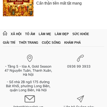
Cẩn thận tiền mất tật mang
XÃ HỘI
TỔ ẤM
LÀM MẸ
LÀM ĐẸP
SỨC KHỎE
GIẢI TRÍ
THỜI TRANG
CUỘC SỐNG
KHÁM PHÁ
- Tầng 5 - tòa A, Gold Season
0936 99 3933
47 Nguyễn Tuân, Thanh Xuân,
Hà Nội
- Số nhà 2B ngõ 175 đường
Bát Khối, phường Long Biên,
quận Long Biên, Hà Nội
linhnt@ideaslink.vn
Liên hệ Quảng cáo: