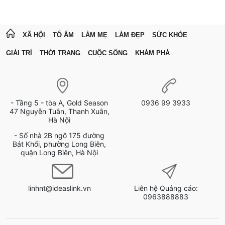
XÃ HỘI
TỔ ẤM
LÀM MẸ
LÀM ĐẸP
SỨC KHỎE
GIẢI TRÍ
THỜI TRANG
CUỘC SỐNG
KHÁM PHÁ
- Tầng 5 - tòa A, Gold Season
0936 99 3933
47 Nguyễn Tuân, Thanh Xuân,
Hà Nội
- Số nhà 2B ngõ 175 đường
Bát Khối, phường Long Biên,
quận Long Biên, Hà Nội
linhnt@ideaslink.vn
Liên hệ Quảng cáo:
0963888883