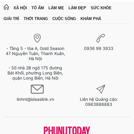
XÃ HỘI
TỔ ẤM
LÀM MẸ
LÀM ĐẸP
SỨC KHỎE
GIẢI TRÍ
THỜI TRANG
CUỘC SỐNG
KHÁM PHÁ
- Tầng 5 - tòa A, Gold Season
0936 99 3933
47 Nguyễn Tuân, Thanh Xuân,
Hà Nội
- Số nhà 2B ngõ 175 đường
Bát Khối, phường Long Biên,
quận Long Biên, Hà Nội
linhnt@ideaslink.vn
Liên hệ Quảng cáo:
0963888883