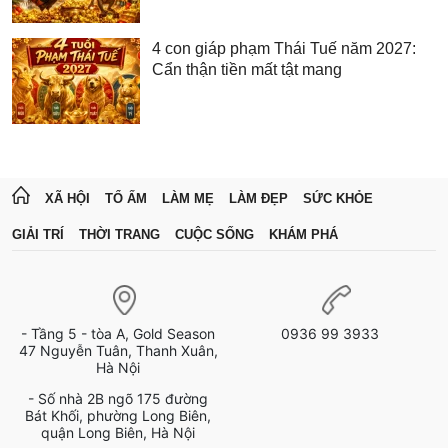
4 con giáp phạm Thái Tuế năm 2027:
Cẩn thận tiền mất tật mang
XÃ HỘI
TỔ ẤM
LÀM MẸ
LÀM ĐẸP
SỨC KHỎE
GIẢI TRÍ
THỜI TRANG
CUỘC SỐNG
KHÁM PHÁ
- Tầng 5 - tòa A, Gold Season
0936 99 3933
47 Nguyễn Tuân, Thanh Xuân,
Hà Nội
- Số nhà 2B ngõ 175 đường
Bát Khối, phường Long Biên,
quận Long Biên, Hà Nội