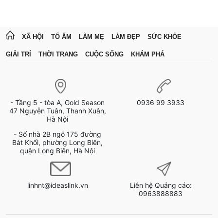
XÃ HỘI
TỔ ẤM
LÀM MẸ
LÀM ĐẸP
SỨC KHỎE
GIẢI TRÍ
THỜI TRANG
CUỘC SỐNG
KHÁM PHÁ
- Tầng 5 - tòa A, Gold Season
0936 99 3933
47 Nguyễn Tuân, Thanh Xuân,
Hà Nội
- Số nhà 2B ngõ 175 đường
Bát Khối, phường Long Biên,
quận Long Biên, Hà Nội
linhnt@ideaslink.vn
Liên hệ Quảng cáo:
0963888883