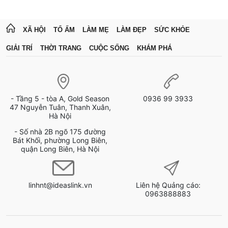
XÃ HỘI
TỔ ẤM
LÀM MẸ
LÀM ĐẸP
SỨC KHỎE
GIẢI TRÍ
THỜI TRANG
CUỘC SỐNG
KHÁM PHÁ
- Tầng 5 - tòa A, Gold Season
0936 99 3933
47 Nguyễn Tuân, Thanh Xuân,
Hà Nội
- Số nhà 2B ngõ 175 đường
Bát Khối, phường Long Biên,
quận Long Biên, Hà Nội
linhnt@ideaslink.vn
Liên hệ Quảng cáo:
0963888883