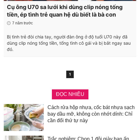
Cụ ông U70 sa lưới khi dùng clip nóng tống
tiền, ép tình trẻ quan hệ dù biết là bà con
7 năm trước
Bị tình trẻ đòi chia tay, người đàn ông ở độ tuổi U70 này đã
dùng clip nóng tống tiền, tống tình cô gái và bị bắt ngay sau
đó.
1
ĐỌC NHIỀU
Cách rửa hộp nhựa, cốc bát nhựa sạch
bay dầu mỡ, không còn nhớt dính: Chỉ
cần đổi thứ tự này
Trắc nghiệm: Chọn 1 đôi giày bạn ấn