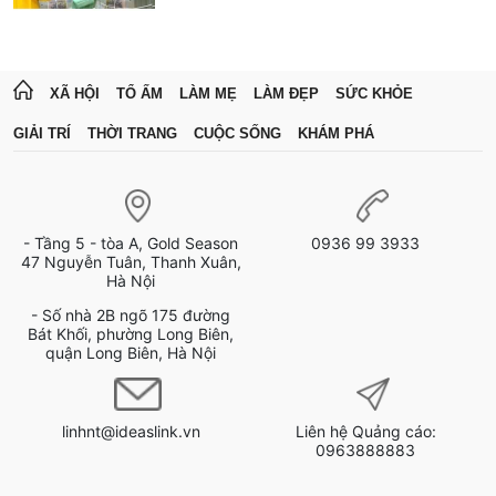
XÃ HỘI
TỔ ẤM
LÀM MẸ
LÀM ĐẸP
SỨC KHỎE
GIẢI TRÍ
THỜI TRANG
CUỘC SỐNG
KHÁM PHÁ
- Tầng 5 - tòa A, Gold Season
0936 99 3933
47 Nguyễn Tuân, Thanh Xuân,
Hà Nội
- Số nhà 2B ngõ 175 đường
Bát Khối, phường Long Biên,
quận Long Biên, Hà Nội
linhnt@ideaslink.vn
Liên hệ Quảng cáo:
0963888883