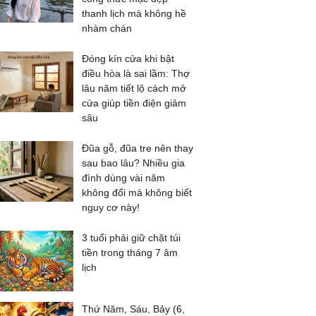
thanh lịch mà không hề
nhàm chán
Đóng kín cửa khi bật
điều hòa là sai lầm: Thợ
lâu năm tiết lộ cách mở
cửa giúp tiền điện giảm
sâu
Đũa gỗ, đũa tre nên thay
sau bao lâu? Nhiều gia
đình dùng vài năm
không đổi mà không biết
nguy cơ này!
3 tuổi phải giữ chặt túi
tiền trong tháng 7 âm
lịch
Thứ Năm, Sáu, Bảy (6,