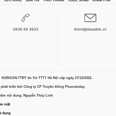
SỨC KHỎE
GIẢI TRÍ
THỜI TRANG
CUỘC SỐNG
KHÁM PHÁ
0936 99 3933
linhnt@ideaslink.vn
: 4109/GXN-TTĐT do Sở TTTT Hà Nội cấp ngày 27/12/2022.
 phát triển bởi Công ty CP Truyền thông Phunutoday.
hiệm nội dung: Nguyễn Thùy Linh
ảo mật
ử dụng