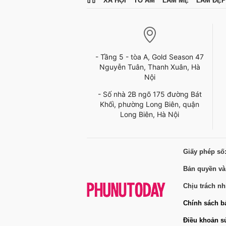
XÃ HỘI
TỔ ẤM
LÀM MẸ
LÀM ĐẸP
- Tầng 5 - tòa A, Gold Season 47
Nguyễn Tuân, Thanh Xuân, Hà
Nội
- Số nhà 2B ngõ 175 đường Bát
Khối, phường Long Biên, quận
Long Biên, Hà Nội
Giấy phép số
Bản quyền và
Chịu trách n
Chính sách b
Điều khoản s