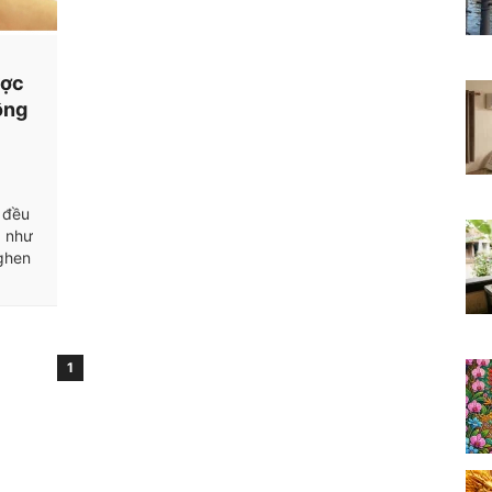
ược
ộng
 đều
g như
 ghen
1