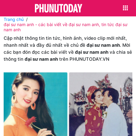
Trang chủ
đại sư nam anh - các bài viết về đại sư nam anh, tin tức đại sư
nam anh
Cập nhật thông tin tin tức, hình ảnh, video clip mới nhất,
nhanh nhất và đầy đủ nhất về chủ đề
đại sư nam anh
. Mời
các bạn đón đọc các bài viết về
đại sư nam anh
và chia sẻ
thông tin
đại sư nam anh
trên PHUNUTODAY.VN