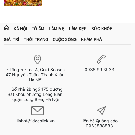
XÃ HỘI
TỔ ẤM
LÀM MẸ
LÀM ĐẸP
SỨC KHỎE
GIẢI TRÍ
THỜI TRANG
CUỘC SỐNG
KHÁM PHÁ
- Tầng 5 - tòa A, Gold Season
0936 99 3933
47 Nguyễn Tuân, Thanh Xuân,
Hà Nội
- Số nhà 2B ngõ 175 đường
Bát Khối, phường Long Biên,
quận Long Biên, Hà Nội
linhnt@ideaslink.vn
Liên hệ Quảng cáo:
0963888883