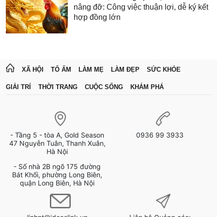
nâng đỡ: Công việc thuận lợi, dễ ký kết
hợp đồng lớn
XÃ HỘI
TỔ ẤM
LÀM MẸ
LÀM ĐẸP
SỨC KHỎE
GIẢI TRÍ
THỜI TRANG
CUỘC SỐNG
KHÁM PHÁ
- Tầng 5 - tòa A, Gold Season
0936 99 3933
47 Nguyễn Tuân, Thanh Xuân,
Hà Nội
- Số nhà 2B ngõ 175 đường
Bát Khối, phường Long Biên,
quận Long Biên, Hà Nội