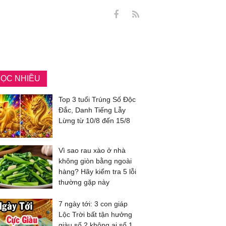
ỌC NHIỀU
Top 3 tuổi Trúng Số Độc
Đắc, Danh Tiếng Lẫy
Lừng từ 10/8 đến 15/8
Vì sao rau xào ở nhà
không giòn bằng ngoài
hàng? Hãy kiểm tra 5 lỗi
thường gặp này
7 ngày tới: 3 con giáp
Lộc Trời bất tận hưởng
giàu số 2 không ai số 1