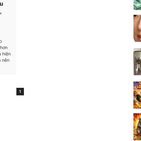
ểu
,
o
 hơn
u hiện
m nên
1