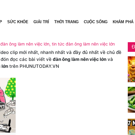
P
SỨC KHỎE
GIẢI TRÍ
THỜI TRANG
CUỘC SỐNG
KHÁM PHÁ
 đàn ông làm nên việc lớn, tin tức đàn ông làm nên việc lớn
Đ
video clip mới nhất, nhanh nhất và đầy đủ nhất về chủ đề
 đón đọc các bài viết về
đàn ông làm nên việc lớn
và
 lớn
trên PHUNUTODAY.VN