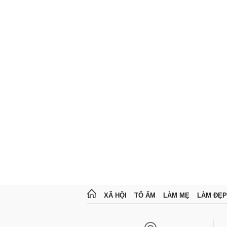
XÃ HỘI
TỔ ẤM
LÀM MẸ
LÀM ĐẸP