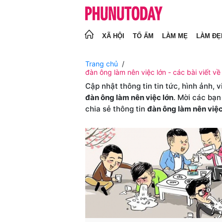
XÃ HỘI
TỔ ẤM
LÀM MẸ
LÀM ĐẸ
Trang chủ
đàn ông làm nên việc lớn - các bài viết về
Cập nhật thông tin tin tức, hình ảnh, 
đàn ông làm nên việc lớn
. Mời các bạn
chia sẻ thông tin
đàn ông làm nên việc