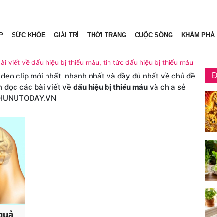
P
SỨC KHỎE
GIẢI TRÍ
THỜI TRANG
CUỘC SỐNG
KHÁM PHÁ
ài viết về dấu hiệu bị thiếu máu, tin tức dấu hiệu bị thiếu máu
video clip mới nhất, nhanh nhất và đầy đủ nhất về chủ đề
Đ
n đọc các bài viết về
dấu hiệu bị thiếu máu
và chia sẻ
PHUNUTODAY.VN
 quả