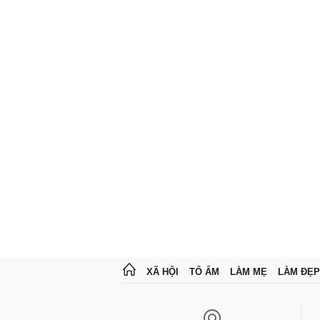
XÃ HỘI
TỔ ẤM
LÀM MẸ
LÀM ĐẸP