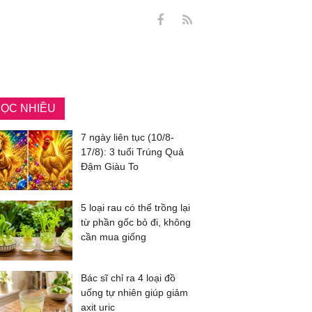
ỌC NHIỀU
7 ngày liên tục (10/8-
17/8): 3 tuổi Trúng Quả
Đậm Giàu To
5 loại rau có thể trồng lại
từ phần gốc bỏ đi, không
cần mua giống
Bác sĩ chỉ ra 4 loại đồ
uống tự nhiên giúp giảm
axit uric