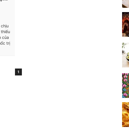
 chịu
 thiếu
h của
ốc trị
1