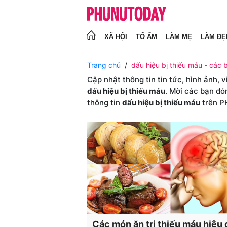
XÃ HỘI
TỔ ẤM
LÀM MẸ
LÀM ĐẸ
Trang chủ
dấu hiệu bị thiếu máu - các b
Cập nhật thông tin tin tức, hình ảnh, 
dấu hiệu bị thiếu máu
. Mời các bạn đó
thông tin
dấu hiệu bị thiếu máu
trên 
Các món ăn trị thiếu máu hiệu