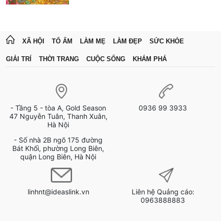
XÃ HỘI
TỔ ẤM
LÀM MẸ
LÀM ĐẸP
SỨC KHỎE
GIẢI TRÍ
THỜI TRANG
CUỘC SỐNG
KHÁM PHÁ
- Tầng 5 - tòa A, Gold Season
0936 99 3933
47 Nguyễn Tuân, Thanh Xuân,
Hà Nội
- Số nhà 2B ngõ 175 đường
Bát Khối, phường Long Biên,
quận Long Biên, Hà Nội
linhnt@ideaslink.vn
Liên hệ Quảng cáo:
0963888883