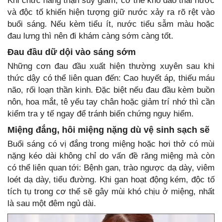
Khi chức năng thận suy giảm, cơ thể khó đào thải nước
và độc tố khiến hiện tượng giữ nước xảy ra rõ rệt vào
buổi sáng. Nếu kèm tiểu ít, nước tiểu sẫm màu hoặc
đau lưng thì nên đi khám càng sớm càng tốt.
Đau đầu dữ dội vào sáng sớm
Những cơn đau đầu xuất hiện thường xuyên sau khi
thức dậy có thể liên quan đến: Cao huyết áp, thiếu máu
não, rối loạn thần kinh. Đặc biệt nếu đau đầu kèm buồn
nôn, hoa mắt, tê yếu tay chân hoặc giảm trí nhớ thì cần
kiểm tra y tế ngay để tránh biến chứng nguy hiểm.
Miệng đắng, hôi miệng nặng dù vệ sinh sạch sẽ
Buổi sáng có vị đắng trong miệng hoặc hơi thở có mùi
nặng kéo dài không chỉ do vấn đề răng miệng mà còn
có thể liên quan tới: Bệnh gan, trào ngược dạ dày, viêm
loét dạ dày, tiểu đường. Khi gan hoạt động kém, độc tố
tích tụ trong cơ thể sẽ gây mùi khó chịu ở miệng, nhất
là sau một đêm ngủ dài.