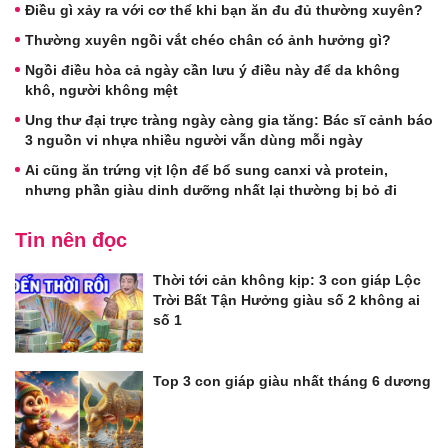
Điều gì xảy ra với cơ thể khi bạn ăn đu đủ thường xuyên?
Thường xuyên ngồi vắt chéo chân có ảnh hưởng gì?
Ngồi điều hòa cả ngày cần lưu ý điều này để da không
khô, người không mệt
Ung thư đại trực tràng ngày càng gia tăng: Bác sĩ cảnh báo
3 nguồn vi nhựa nhiều người vẫn dùng mỗi ngày
Ai cũng ăn trứng vịt lộn để bổ sung canxi và protein,
nhưng phần giàu dinh dưỡng nhất lại thường bị bỏ đi
Tin nên đọc
Thời tới cản không kịp: 3 con giáp Lộc
Trời Bất Tận Hưởng giàu số 2 không ai
số 1
Top 3 con giáp giàu nhất tháng 6 dương