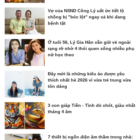
Vợ của NSND Công Lý uất ức tiết lộ
chồng bị "bóc lột" ngay cả khi đang
bệnh tật
Ở tuổi 56, Lý Gia Hân vẫn giữ vẻ ngoài
rạng rỡ nhờ 4 thói quen sống nhiều phụ
nữ học theo
Đây mới là những kiểu áo được yêu
thích nhất hè 2026 vì vừa trẻ trung vừa
tôn dáng
3 con giáp Tiền - Tình đỏ chót, giàu nhất
tháng 4 âm
7 thiết bị ngốn điện âm thầm trong nhà: