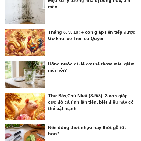
Mẹo xử lý tường nhà bị bong tróc, ẩm
mốc
Tháng 8, 9, 10: 4 con giáp liên tiếp được
Gỡ khó, có Tiền có Quyền
Uống nước gì để cơ thể thơm mát, giảm
mùi hôi?
Thứ Bảy,Chủ Nhật (8-9/8): 3 con giáp
cực đỏ cả tình lẫn tiền, biết điều này có
thể bật mạnh
Nên dùng thớt nhựa hay thớt gỗ tốt
hơn?