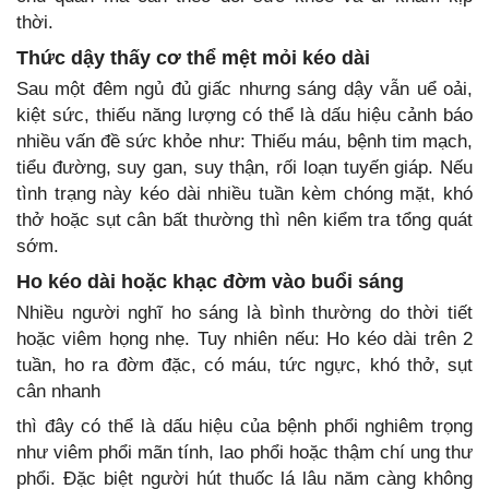
thời.
Thức dậy thấy cơ thể mệt mỏi kéo dài
Sau một đêm ngủ đủ giấc nhưng sáng dậy vẫn uể oải,
kiệt sức, thiếu năng lượng có thể là dấu hiệu cảnh báo
nhiều vấn đề sức khỏe như: Thiếu máu, bệnh tim mạch,
tiểu đường, suy gan, suy thận, rối loạn tuyến giáp. Nếu
tình trạng này kéo dài nhiều tuần kèm chóng mặt, khó
thở hoặc sụt cân bất thường thì nên kiểm tra tổng quát
sớm.
Ho kéo dài hoặc khạc đờm vào buổi sáng
Nhiều người nghĩ ho sáng là bình thường do thời tiết
hoặc viêm họng nhẹ. Tuy nhiên nếu: Ho kéo dài trên 2
tuần, ho ra đờm đặc, có máu, tức ngực, khó thở, sụt
cân nhanh
thì đây có thể là dấu hiệu của bệnh phổi nghiêm trọng
như viêm phổi mãn tính, lao phổi hoặc thậm chí ung thư
phổi. Đặc biệt người hút thuốc lá lâu năm càng không