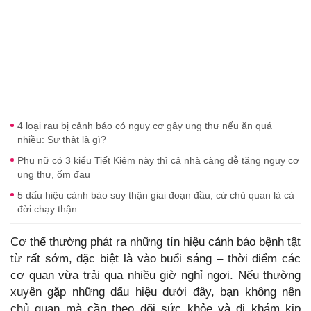
4 loại rau bị cảnh báo có nguy cơ gây ung thư nếu ăn quá
nhiều: Sự thật là gì?
Phụ nữ có 3 kiểu Tiết Kiệm này thì cả nhà càng dễ tăng nguy cơ
ung thư, ốm đau
5 dấu hiệu cảnh báo suy thận giai đoạn đầu, cứ chủ quan là cả
đời chạy thận
Cơ thể thường phát ra những tín hiệu cảnh báo bệnh tật
từ rất sớm, đặc biệt là vào buổi sáng – thời điểm các
cơ quan vừa trải qua nhiều giờ nghỉ ngơi. Nếu thường
xuyên gặp những dấu hiệu dưới đây, bạn không nên
chủ quan mà cần theo dõi sức khỏe và đi khám kịp