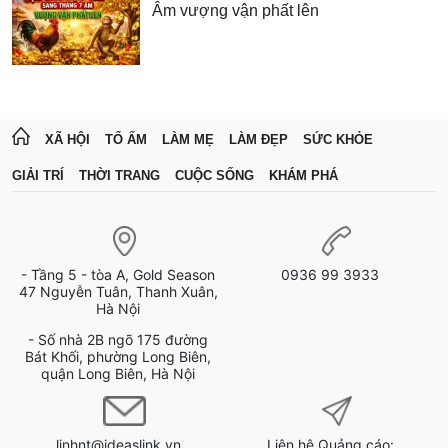
Âm vượng vận phất lên
XÃ HỘI
TỔ ẤM
LÀM MẸ
LÀM ĐẸP
SỨC KHỎE
GIẢI TRÍ
THỜI TRANG
CUỘC SỐNG
KHÁM PHÁ
- Tầng 5 - tòa A, Gold Season
0936 99 3933
47 Nguyễn Tuân, Thanh Xuân,
Hà Nội
- Số nhà 2B ngõ 175 đường
Bát Khối, phường Long Biên,
quận Long Biên, Hà Nội
linhnt@ideaslink.vn
Liên hệ Quảng cáo: