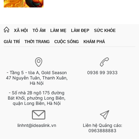
XÃ HỘI
TỔ ẤM
LÀM MẸ
LÀM ĐẸP
SỨC KHỎE
GIẢI TRÍ
THỜI TRANG
CUỘC SỐNG
KHÁM PHÁ
- Tầng 5 - tòa A, Gold Season
0936 99 3933
47 Nguyễn Tuân, Thanh Xuân,
Hà Nội
- Số nhà 2B ngõ 175 đường
Bát Khối, phường Long Biên,
quận Long Biên, Hà Nội
linhnt@ideaslink.vn
Liên hệ Quảng cáo:
0963888883